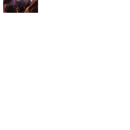
有料鑑賞エリアで見てきま
した！
★★★★★
8
北のプーさん
2024年10月に訪問
今時のディズニーらしいシ
ョー。WDWのハッピリー
エバーアフターと比較して
みました
★★★★
★
7
Tomoya
2017年8月に訪問