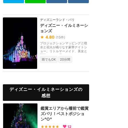
ディズニーランド・パリ
ディズニー・イルミネーシ
ョンズ
★
4.80
(
15
件)
プロジェクションマッピングと噴
水と花火が織りなす豪華ナイトシ
ョー。リトルマーメイド、美女と
野獣、アナと雪の...
雨でもOK
20分間
ディズニー・イルミネーションズの
感想
鑑賞エリアから柵前で鑑賞
ズバリ！ベストポジショ
ン°○°
★★★★★
12