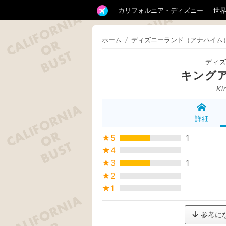
カリフォルニア・ディズニー
世
ホーム
/
ディズニーランド（アナハイム
ディ
キング
Ki
詳細
★5
1
★4
★3
1
★2
★1
参考に