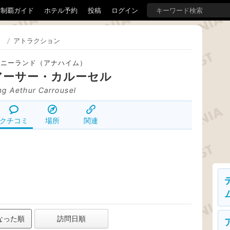
界制覇ガイド
ホテル予約
投稿
ログイン
）
/
アトラクション
ズニーランド（アナハイム）
アーサー・カルーセル
ng Aethur Carrousel
クチコミ
場所
関連
なった順
訪問日順