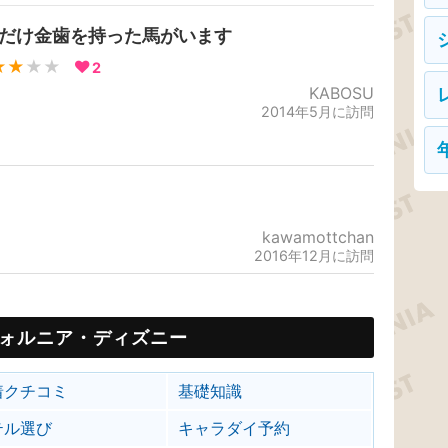
頭だけ金歯を持った馬がいます
★★
★★
2
KABOSU
2014年5月に訪問
kawamottchan
2016年12月に訪問
ォルニア・ディズニー
着クチコミ
基礎知識
テル選び
キャラダイ予約