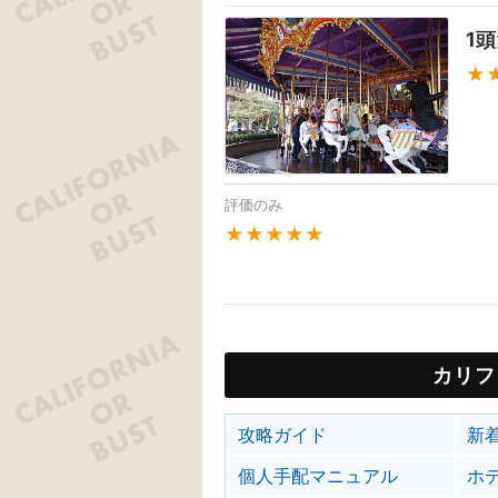
1
★
評価のみ
★★★★★
カリフ
攻略ガイド
新
個人手配マニュアル
ホ