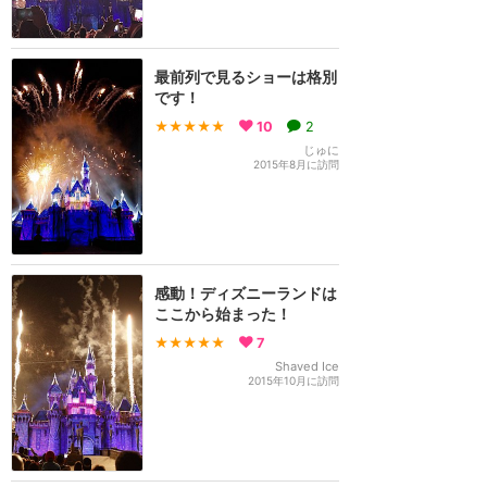
最前列で見るショーは格別
です！
★★★★★
10
2
じゅに
2015年8月に訪問
感動！ディズニーランドは
ここから始まった！
★★★★★
7
Shaved Ice
2015年10月に訪問