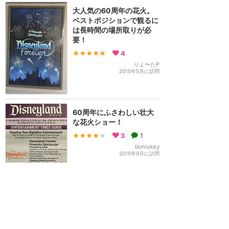
大人気の60周年の花火。
ベストポジションで観るに
は長時間の場所取りが必
要！
★★★★★
4
りょ〜たP
2015年5月に訪問
60周年にふさわしい壮大
な花火ショー！
★★★★
★
3
1
tkmickey
2015年9月に訪問
並んでも見る価値あり！
★★★★★
3