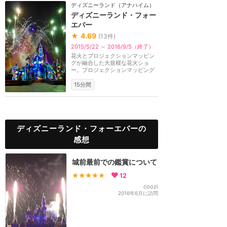
ディズニーランド（アナハイム）
ディズニーランド・フォー
エバー
★
4.69
(
13
件)
2015/5/22 ～ 2016/9/5（終了）
花火とプロジェクションマッピン
グが融合した大規模な花火ショ
ー。プロジェクションマッピング
がキャッスル、メイ...
15分間
ディズニーランド・フォーエバーの
感想
城前最前での鑑賞について
★★★★★
12
coozi
2016年6月に訪問