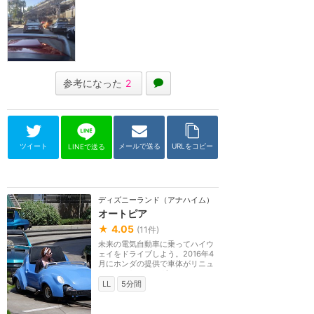
参考になった
2
ツイート
メールで送る
URLをコピー
LINEで送る
ディズニーランド（アナハイム）
オートピア
★
4.05
(
11
件)
未来の電気自動車に乗ってハイウ
ェイをドライブしよう。2016年4
月にホンダの提供で車体がリニュ
ーアルされ、ホンダ...
LL
5分間