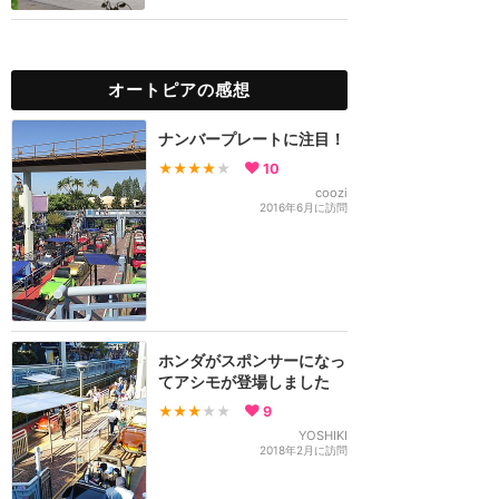
オートピアの感想
ナンバープレートに注目！
★★★★
★
10
coozi
2016年6月に訪問
ホンダがスポンサーになっ
てアシモが登場しました
★★★
★★
9
YOSHIKI
2018年2月に訪問