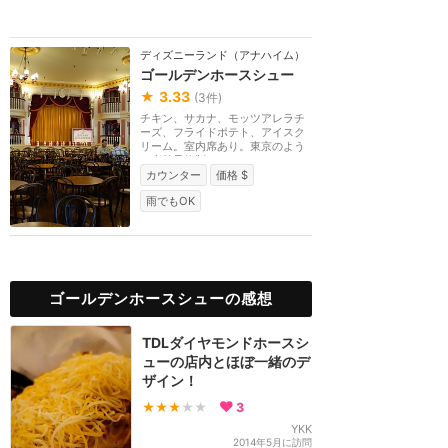
ディズニーランド（アナハイム）
ゴールデンホースシュー
★
3.33
(
3
件)
チキン、サカナ、モッツアレラチ
ーズ、フライドポテト、アイスク
リーム。室内席あり。東京のよう
な事前予約制のレ...
カウンター
価格 $
雨でもOK
ゴールデンホースシューの感想
TDLダイヤモンドホースシ
ューの店内とほぼ一緒のデ
ザイン！
★★★
★★
3
YKK
2014年5月に訪問