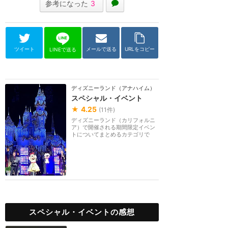
参考になった
3
ツイート
メールで送る
URLをコピー
LINEで送る
ディズニーランド（アナハイム）
スペシャル・イベント
★
4.25
(
11
件)
ディズニーランド（カリフォルニ
ア）で開催される期間限定イベン
トについてまとめるカテゴリで
す。
スペシャル・イベントの感想