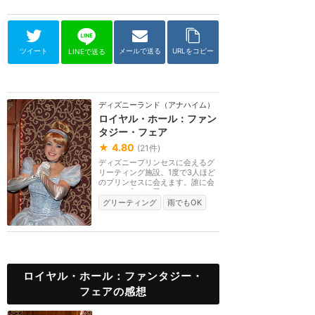
ツイート
メールで送る
URLをコピー
LINEで送る
ディズニーランド（アナハイム）
ロイヤル・ホール：ファン
タジー・フェア
★
4.80
(
21
件)
ディズニープリンセスに会えるグ
リーティング施設。1度で3人ほど
のプリンセスに会えます。誰に会
えるかは入口の看...
グリーティング
雨でもOK
ロイヤル・ホール：ファンタジー・
フェアの感想