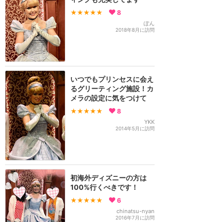
★★★★★
8
ぽん
2018年8月に訪問
いつでもプリンセスに会え
るグリーティング施設！カ
メラの設定に気をつけて
★★★★★
8
YKK
2014年5月に訪問
初海外ディズニーの方は
100%行くべきです！
★★★★★
6
chinatsu-nyan
2016年7月に訪問