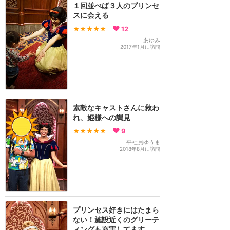
１回並べば３人のプリンセ
スに会える
★★★★★
12
あゆみ
2017年1月に訪問
素敵なキャストさんに救わ
れ、姫様への謁見
★★★★★
9
平社員ゆうま
2018年8月に訪問
プリンセス好きにはたまら
ない！施設近くのグリーテ
ィングも充実してます