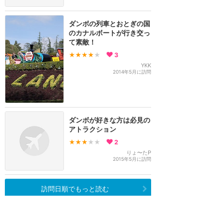
ダンボの列車とおとぎの国
のカナルボートが行き交っ
て素敵！
★★★★
★
3
YKK
2014年5月に訪問
ダンボが好きな方は必見の
アトラクション
★★★
★★
2
りょ〜たP
2015年5月に訪問
訪問日順でもっと読む