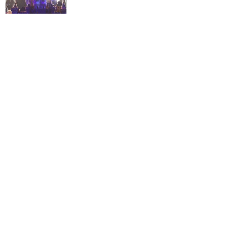
最前列で見るショーは格別
です！
★★★★★
10
2
じゅに
2015年8月に訪問
感動！ディズニーランドは
ここから始まった！
★★★★★
7
Shaved Ice
2015年10月に訪問