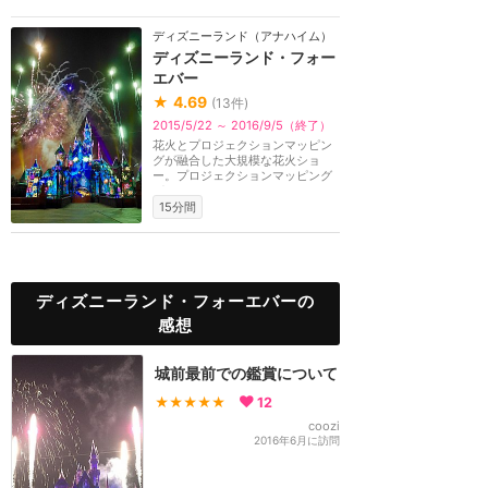
ディズニーランド（アナハイム）
ディズニーランド・フォー
エバー
★
4.69
(
13
件)
2015/5/22 ～ 2016/9/5（終了）
花火とプロジェクションマッピン
グが融合した大規模な花火ショ
ー。プロジェクションマッピング
がキャッスル、メイ...
15分間
ディズニーランド・フォーエバーの
感想
城前最前での鑑賞について
★★★★★
12
coozi
2016年6月に訪問