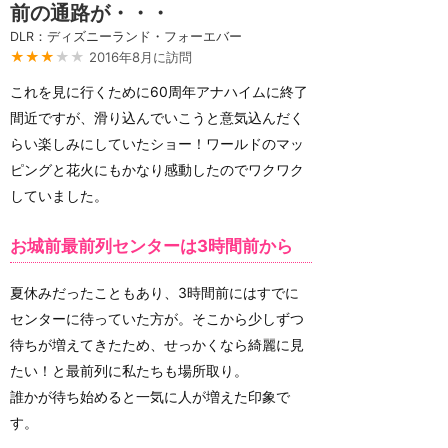
前の通路が・・・
DLR：ディズニーランド・フォーエバー
★★★
★★
2016年8月に訪問
これを見に行くために60周年アナハイムに終了
間近ですが、滑り込んでいこうと意気込んだく
らい楽しみにしていたショー！ワールドのマッ
ピングと花火にもかなり感動したのでワクワク
していました。
お城前最前列センターは3時間前から
夏休みだったこともあり、3時間前にはすでに
センターに待っていた方が。そこから少しずつ
待ちが増えてきたため、せっかくなら綺麗に見
たい！と最前列に私たちも場所取り。
誰かが待ち始めると一気に人が増えた印象で
す。