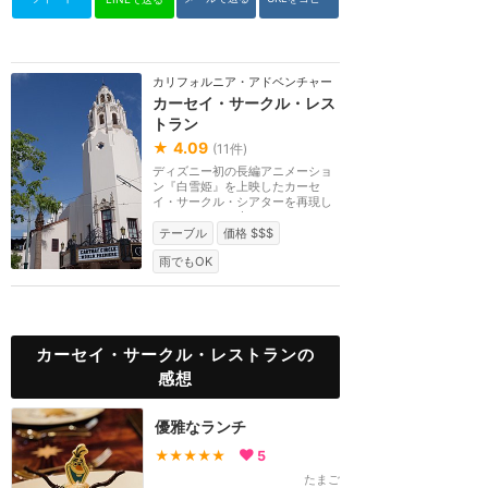
カリフォルニア・アドベンチャー
カーセイ・サークル・レス
トラン
★
4.09
(
11
件)
ディズニー初の長編アニメーショ
ン『白雪姫』を上映したカーセ
イ・サークル・シアターを再現し
たレストラン。南カ...
テーブル
価格 $$$
雨でもOK
カーセイ・サークル・レストランの
感想
優雅なランチ
★★★★★
5
たまご