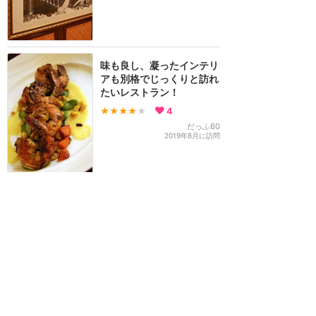
味も良し、凝ったインテリ
アも別格でじっくりと訪れ
たいレストラン！
★★★★
★
4
だっふ60
2019年8月に訪問
WoCダイニングパッケー
ジで一番美味しい！
★★★★
★
9
ayaka.
2016年5月に訪問