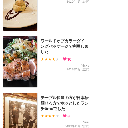
2020年1月に訪問
ワールドオブカラーダイニ
ングパッケージで利用しま
した
★★★★
★
10
Nicky
2019年2月に訪問
テーブル担当の方が日本語
話せる方でホッとしたラン
チtimeでした
★★★★
★
8
Yuri
2019年11月に訪問