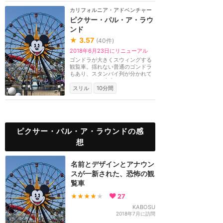
カリフォルニア・アドベンチャー
ピクサー・パル・ア・ラウ
ンド
★
3.57
(
40
件)
2018年6月23日にリニューアル
ゴンドラが大きくスウィングする
観覧車。揺れない普通のゴンドラ
もあり、スタンバイ列が分かれて
います。46m上空か...
スリル
10分間
ピクサー・パル・ア・ラウンドの感
想
名前とデザインとアナウン
スが一新された、恐怖の観
覧車
★★★★
★
27
KABOSU
2018年7月に訪問