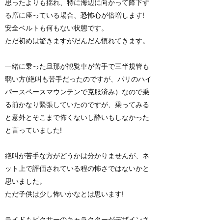
思ったよりも揺れ、特に海辺に向かって降下す
る席に座っている場合、恐怖心が倍増します!
安全ベルトも何もない状態です。
ただ初めは驚きますがだんだん慣れてきます。
一緒に乗った旦那が観覧車が苦手で三半規管も
弱い方(絶叫も苦手だったのですが、パリのハイ
パースペースマウンテンで克服済み）なので乗
る前かなり緊張していたのですが、乗ってみる
と意外とそこまで怖くないし酔いもしなかった
と言っていました!
絶叫が苦手な方がどうかは分かりませんが、ネ
ット上で評価されている程の怖さではないかと
思いました。
ただ子供は少し怖いかなとは思います!
ライドもピクサーのキャラクターがデザインさ