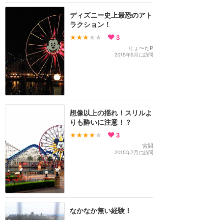
ディズニー史上最恐のアト
ラクション！
★★★
★★
3
りょ〜たP
2015年5月に訪問
想像以上の揺れ！スリルよ
りも酔いに注意！？
★★★★
★
3
宮間
2015年7月に訪問
なかなか無い経験！