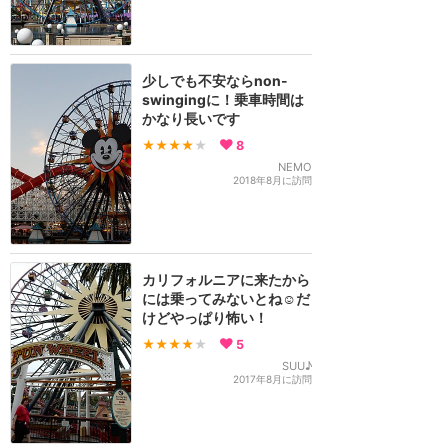
少しでも不安ならnon-
swingingに！乗車時間は
かなり長いです
★★★★
★
8
NEMO
2018年8月に訪問
カリフォルニアに来たから
には乗ってみないとね☺だ
けどやっぱり怖い！
★★★★
★
5
SUU♪
2017年8月に訪問