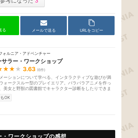
参考になった
3
で送る
メールで送る
URLをコピー
フォルニア・アドベンチャー
ーサラー・ワークショップ
★★★
★
3.63
(
6
件)
メーションについて学べる、インタラクティブな遊びが満
ウォークスルー型のプレイエリア。パラパラアニメを作っ
、美女と野獣の図書館でキャラクター診断をしたりできま
ディズニーアニメーション...
もOK
ー・ワークショップの感想