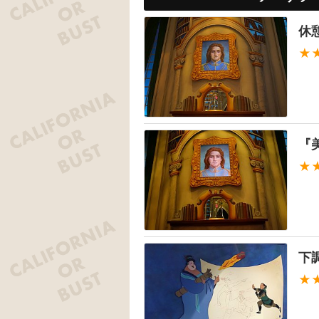
休
★
『
★
下
★