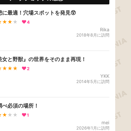
憩に最適！穴場スポットを発見😲
★★★
★
4
Rika
2018年8月に訪問
美女と野獣』の世界をそのまま再現！
★★★★
2
YKK
2014年5月に訪問
調べ必須の場所！
★★
★★
1
mei
2026年1月に訪問