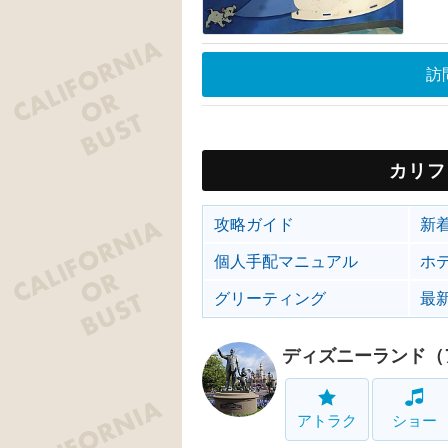
訪
カリフ
攻略ガイド
新
個人手配マニュアル
ホ
グリーティング
最
ディズニーランド（
アトラク
ショー