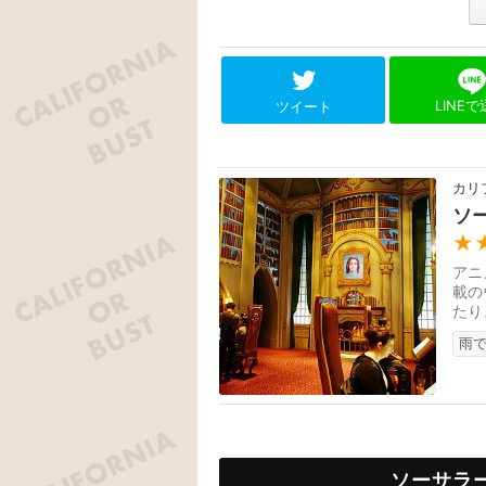
LINE
ツイート
カリ
ソ
★
アニ
載の
たり
す。
雨で
ソーサラ