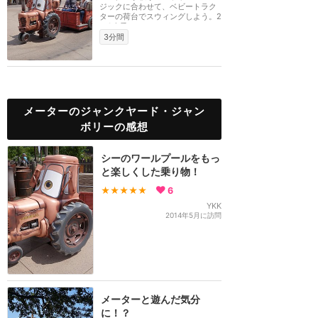
ジックに合わせて、ベビートラク
ターの荷台でスウィングしよう。2
～3人乗りのファ...
3分間
メーターのジャンクヤード・ジャン
ボリーの感想
シーのワールプールをもっ
と楽しくした乗り物！
★★★★★
6
YKK
2014年5月に訪問
メーターと遊んだ気分
に！？