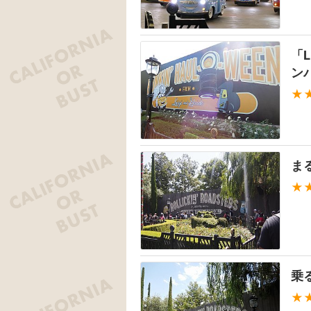
「L
ン
★
ま
★
乗
★