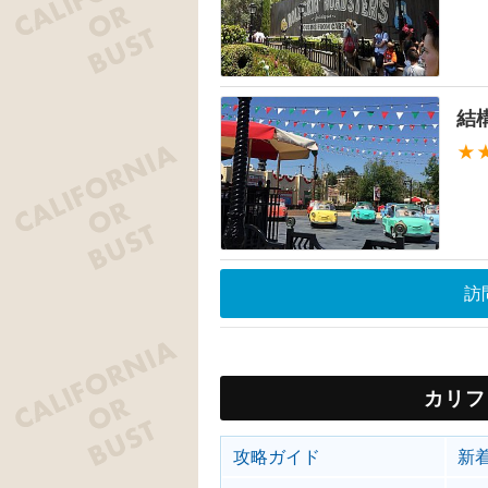
結
★
訪
カリフ
攻略ガイド
新