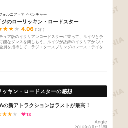
フォルニア・アドベンチャー
イジのローリッキン・ロードスター
★★★
★
4.06
(
12
件)
チュア版のイタリアンロードスターに乗って、ルイジと予
可能なダンスを楽しもう。ルイジが故郷のイタリアからい
全員を招待して、ラジエタースプリングのレース・デイを
いします。2016年3月7日オ...
リッキン・ロードスターの感想
CAの新アトラクションはラストが最高！
★★★
★
13
Angie
2016年8月に訪問