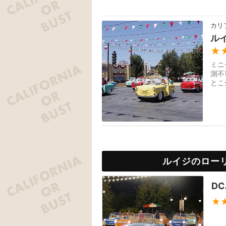
カリ
ル
★
ミニ
測不
とこ
お祝
ルイジのロー
D
★