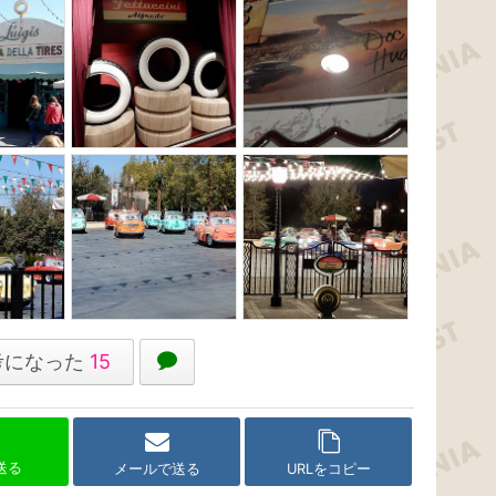
考になった
15
で送る
メールで送る
URLをコピー