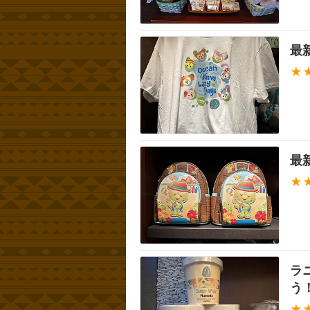
最
★
最
★
ラ
う
★