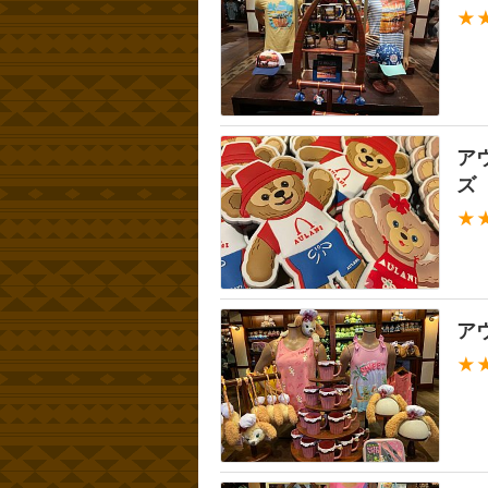
★
ア
ズ
★
ア
★