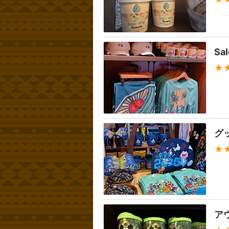
S
★
グ
★
ア