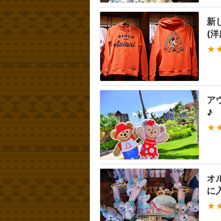
新
(洋
★
ア
♪
★
オ
に
★