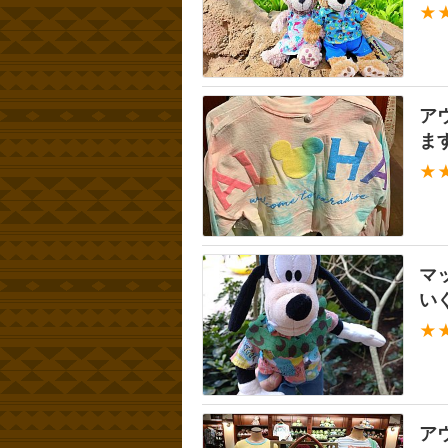
★
ア
ま
★
マ
い
★
ア