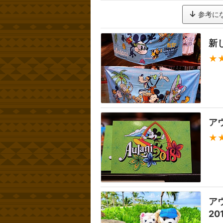
参考に
新
★
ア
★
ア
20