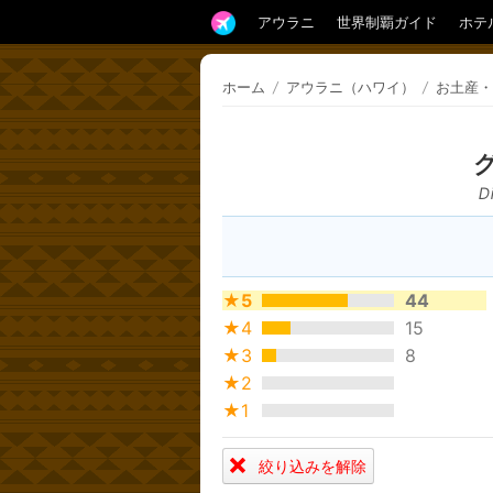
アウラニ
世界制覇ガイド
ホテ
ホーム
/
アウラニ（ハワイ）
/
お土産・
D
★5
44
★4
15
★3
8
★2
★1
絞り込みを解除