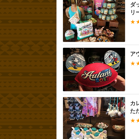
ダ
リ
★
ア
★
カ
た
★