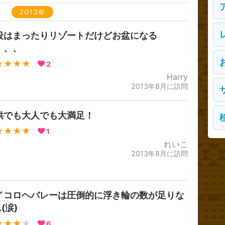
2013年
段はまったりリゾートだけどお盆になる
、、、
★★★★
2
Harry
2013年8月に訪問
供でも大人でも大満足！
★★★★
1
れいこ
2013年8月に訪問
イコロヘバレーは圧倒的に浮き輪の数が足りな
(涙)
★★★
★
6