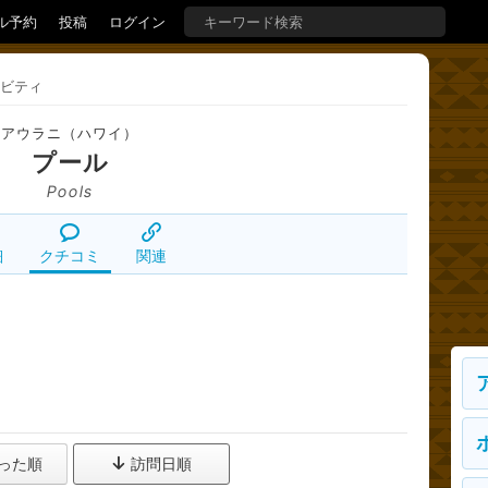
ル予約
投稿
ログイン
ビティ
アウラニ（ハワイ）
プール
Pools
細
クチコミ
関連
った順
訪問日順