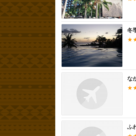
冬
★
な
★
ふ