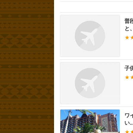
普
と
★
子
★
ワ
い…
★