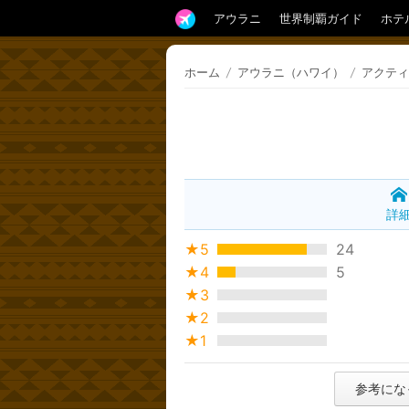
アウラニ
世界制覇ガイド
ホテ
ホーム
/
アウラニ（ハワイ）
/
アクティ
詳
★5
24
★4
5
★3
★2
★1
参考にな