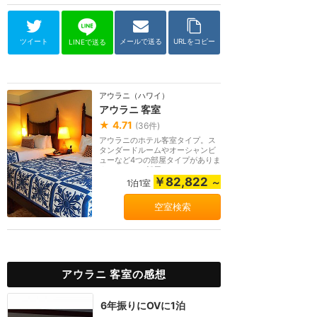
ツイート
メールで送る
URLをコピー
LINEで送る
アウラニ（ハワイ）
アウラニ 客室
★
4.71
(
36
件)
アウラニのホテル客室タイプ。ス
タンダードルームやオーシャンビ
ューなど4つの部屋タイプがありま
す。こちらの部屋...
￥82,822
～
1泊1室
空室検索
アウラニ 客室の感想
6年振りにOVに1泊