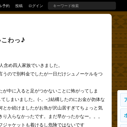
ル予約
投稿
ログイン
こわっ♪
主人含め四人家族でいきました。
言うので別料金でしたが一日だけシュノーケルをつ
たが中に入ると足がつかないことに怖がってしま
てしまいました。(-。-;)結構したのにお金が勿体な
何とか続けましたがお魚が沢山居すぎてちょっと気
きり入らなかったです。まだ早かったかなー。。。
フジャケットも着けるし危険ではないです