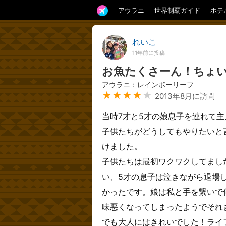
アウラニ
世界制覇ガイド
ホテ
れいこ
11年前に投稿
お魚たくさーん！ちょい
アウラニ：レインボーリーフ
★★★★
★
2013年8月に訪問
当時7才と5才の娘息子を連れて
子供たちがどうしてもやりたいと
けました。
子供たちは最初ワクワクしてまし
い、5才の息子は泣きながら退場し
かったです。娘は私と手を繋いで
味悪くなってしまったようでそれ
でも大人にはきれいでした！ライ