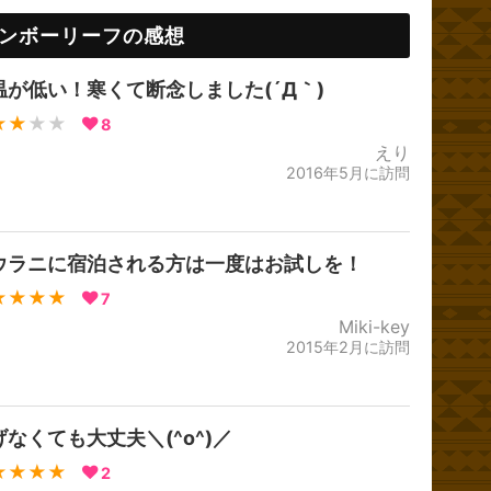
ンボーリーフの感想
温が低い！寒くて断念しました(´Д｀)
★★
★★
8
えり
2016年5月に訪問
ウラニに宿泊される方は一度はお試しを！
★★★★
7
Miki-key
2015年2月に訪問
げなくても大丈夫＼(^o^)／
★★★★
2