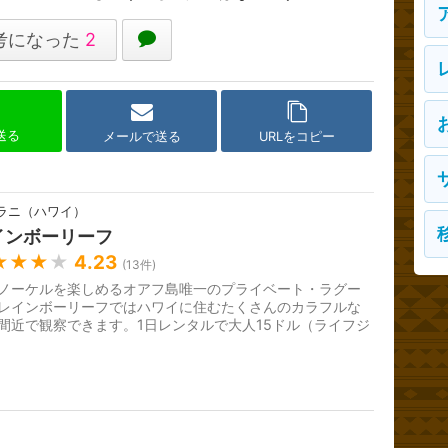
考になった
2
で送る
メールで送る
URLをコピー
ラニ（ハワイ）
インボーリーフ
★★★
★
4.23
(
13
件)
ノーケルを楽しめるオアフ島唯一のプライベート・ラグー
レインボーリーフではハワイに住むたくさんのカラフルな
間近で観察できます。1日レンタルで大人15ドル（ライフジ
ット、マスク、シュノーケ...