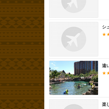
シ
★
遠
★
楽