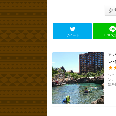
参
LINE
ツイート
アウ
レ
★
シュ
ン。
魚を
ャケ