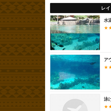
レイ
水
★
ア
★
泳
★