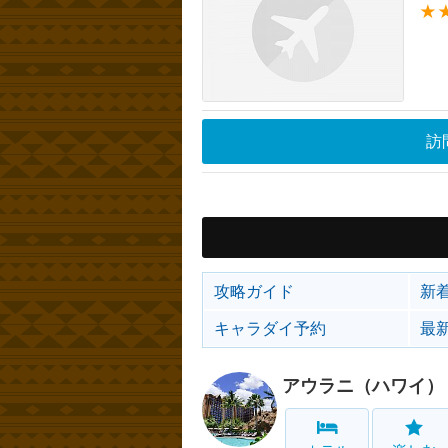
★
訪
攻略ガイド
新
キャラダイ予約
最
アウラニ（ハワイ）