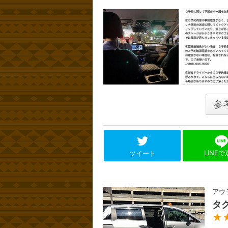
参
LINE
ツイート
アウ
タ
★