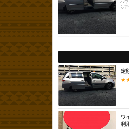
ハワ
らア
定
★
ワ
利