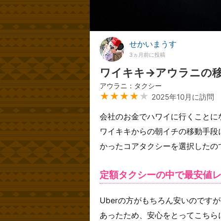
せかいまうす
3ヵ月前に投稿
ワイキキ→アウラニの
アウラニ：タクシー
★★★★
★
2025年10月に訪問
会社のお金でハワイに行くことに
ワイキキからの朝イチの移動手段
かったコアタクシーを選択したの
定額タクシーの中で最安値
Uberの方がもちろん安いのです
あったため、安心をとってこちら