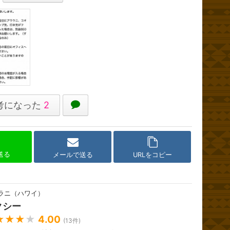
考になった
2
で送る
メールで送る
URLをコピー
ラニ（ハワイ）
クシー
★★★
★
4.00
(
13
件)