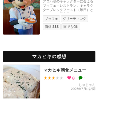
アロハ姿のキャラクターに会える
ブッフェ・レストラン。キャラク
ターブレックファスト（毎日）と
ディナー（指定日...
ブッフェ
グリーティング
価格 $$$
雨でもOK
マカヒキの感想
マカヒキ朝食メニュー
★★★
★★
8
1
じゃじゃん
2026年7月に訪問
アプリ予約出来なかった場
合