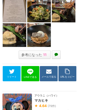
参考になった
11
ツイート
メールで送る
URLをコピー
LINEで送る
アウラニ（ハワイ）
マカヒキ
★
4.64
(
79
件)