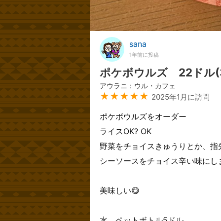
sana
1年前に投稿
ポケボウルズ 22ドル(
アウラニ：ウル・カフェ
★★★★★
2025年1月に訪問
ポケボウルズをオーダー
ライスOK? OK
野菜をチョイスきゅうりとか、指
シーソースをチョイス辛い味にし
美味しい😋
水 ペットボトル5ドル