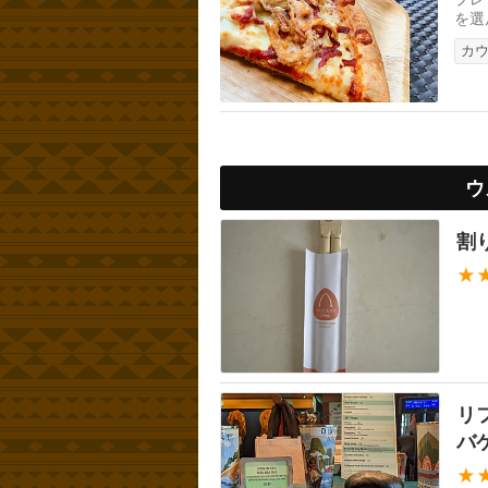
を選
カ
ウ
割
★
リ
バ
★