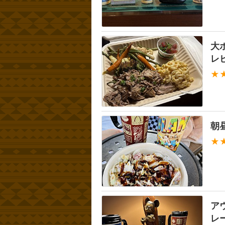
大
レ
★
朝
★
ア
レ