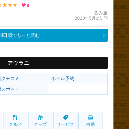
★★★★
9
るみ旅
2023年5月に訪問
問日順でもっと読む
アウラニ
着クチコミ
ホテル予約
新スポット
グルメ
グッズ
サービス
移動