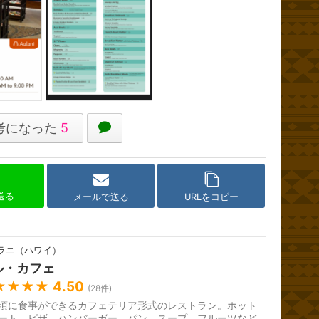
考になった
5
で送る
メールで送る
URLをコピー
ラニ（ハワイ）
ル・カフェ
★★★★
4.50
(
28
件)
頃に食事ができるカフェテリア形式のレストラン。ホット
ート、ピザ、ハンバーガー、パン、スープ、フルーツなど