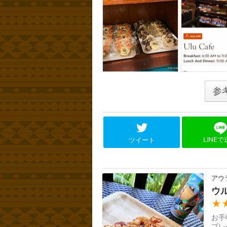
参
LINE
ツイート
アウ
ウ
★
お手
プレ