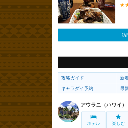
★
訪
攻略ガイド
新
キャラダイ予約
最
アウラニ（ハワイ）
ホテル
楽しむ