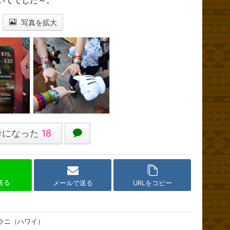
写真を拡大
考になった
18
で送る
メールで送る
URLをコピー
ラニ（ハワイ）