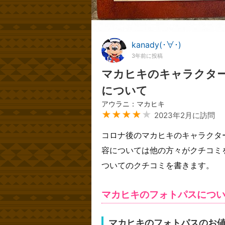
kanady(･∀･)
3年前に投稿
マカヒキのキャラクタ
について
アウラニ：マカヒキ
★★★★
★
2023年2月に訪問
コロナ後のマカヒキのキャラクタ
容については他の方々がクチコミ
ついてのクチコミを書きます。
マカヒキのフォトパスにつ
マカヒキのフォトパスのお