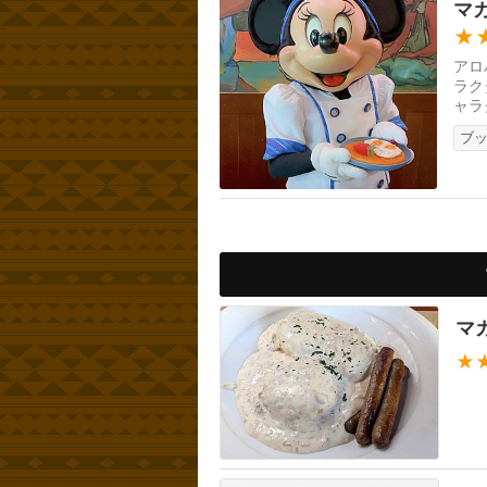
マ
★
アロ
ラク
ャラ
わり
ブ
マ
★