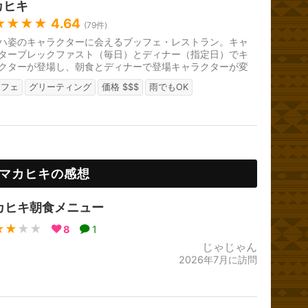
カヒキ
★★★★
4.64
(
79
件)
ハ姿のキャラクターに会えるブッフェ・レストラン。キャ
ターブレックファスト（毎日）とディナー（指定日）でキ
クターが登場し、朝食とディナーで登場キャラクターが変
ます。要予約。
ッフェ
グリーティング
価格 $$$
雨でもOK
マカヒキの感想
カヒキ朝食メニュー
★★
★★
8
1
じゃじゃん
2026年7月に訪問