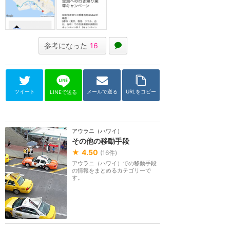
参考になった
16
ツイート
メールで送る
URLをコピー
LINEで送る
アウラニ（ハワイ）
その他の移動手段
★
4.50
(
16
件)
アウラニ（ハワイ）での移動手段
の情報をまとめるカテゴリーで
す。