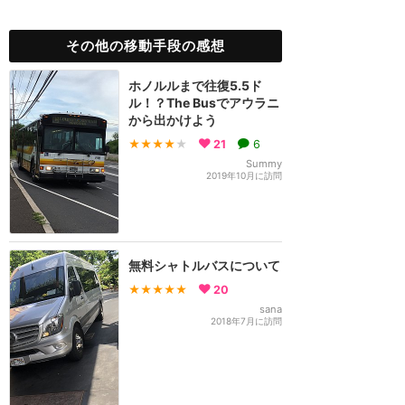
その他の移動手段の感想
ホノルルまで往復5.5ド
ル！？The Busでアウラニ
から出かけよう
★★★★
★
21
6
Summy
2019年10月に訪問
無料シャトルバスについて
★★★★★
20
sana
2018年7月に訪問