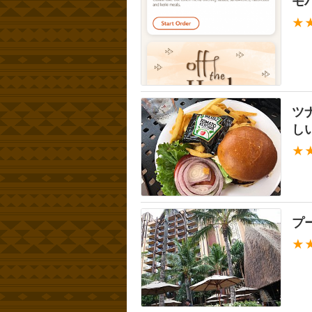
モ
★
ツ
し
★
プ
★