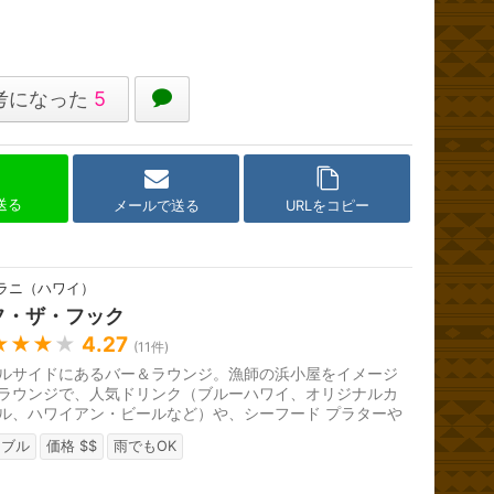
考になった
5
で送る
メールで送る
URLをコピー
ラニ（ハワイ）
フ・ザ・フック
★★★
★
4.27
(
11
件)
ルサイドにあるバー＆ラウンジ。漁師の浜小屋をイメージ
ラウンジで、人気ドリンク（ブルーハワイ、オリジナルカ
ル、ハワイアン・ビールなど）や、シーフード プラターや
牛のミニバーガー、お刺身...
ーブル
価格 $$
雨でもOK