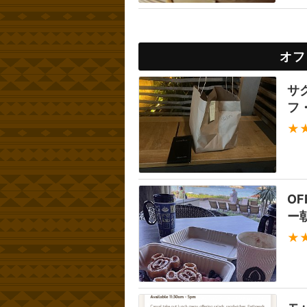
オフ
サ
フ
★
O
ー
★