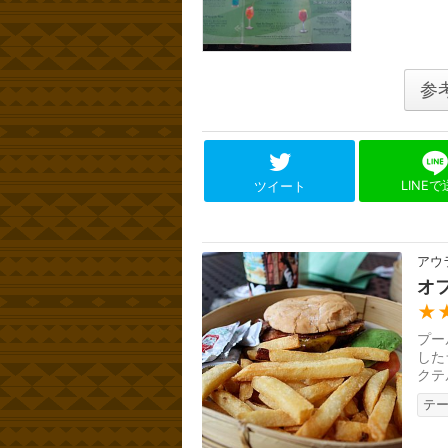
参
LINE
ツイート
アウ
オ
★
プー
した
クテ
神戸
テ