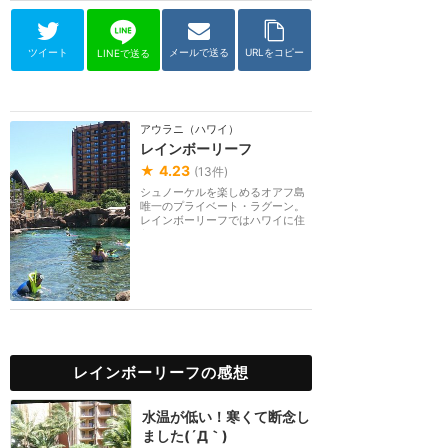
ツイート
メールで送る
URLをコピー
LINEで送る
アウラニ（ハワイ）
レインボーリーフ
★
4.23
(
13
件)
シュノーケルを楽しめるオアフ島
唯一のプライベート・ラグーン。
レインボーリーフではハワイに住
むたくさんのカラ...
レインボーリーフの感想
水温が低い！寒くて断念し
ました(´Д｀)