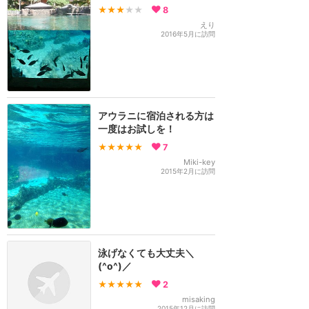
★★★
★★
8
えり
2016年5月に訪問
アウラニに宿泊される方は
一度はお試しを！
★★★★★
7
Miki-key
2015年2月に訪問
泳げなくても大丈夫＼
(^o^)／
★★★★★
2
misaking
2015年12月に訪問