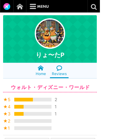
りょ〜たP
Home
Reviews
ウォルト・ディズニー・ワールド
★5
2
★4
1
★3
1
★2
★1