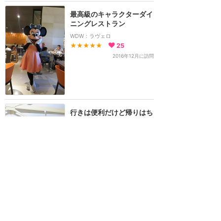
最高級のキャラクターダイ
ニングレストラン
WDW：ラヴェロ
★★★★★
25
2016年12月に訪問
行きは便利だけど帰りはち
ょっと利用を考えるかも
[終了]
WDW：ディズニー・マジカル・エクスプレス
★★★
★★
15
6
2016年11月に訪問