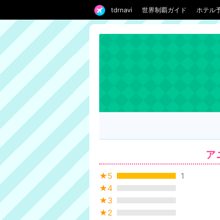
tdrnavi
世界制覇ガイド
ホテル
ア
★5
1
★4
★3
★2