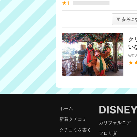
★1
▼
参考に
ク
い
WD
★
DISNE
ホーム
新着クチコミ
カリフォルニア
クチコミを書く
フロリダ