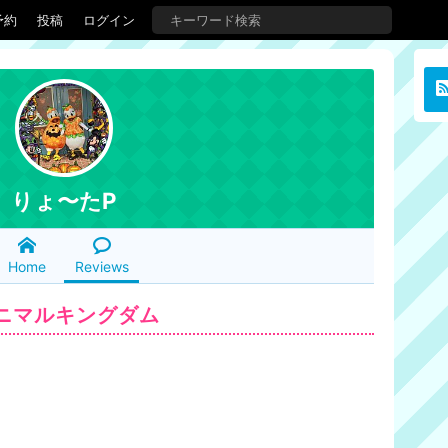
予約
投稿
ログイン
りょ〜たP
Home
Reviews
ニマルキングダム