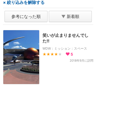
× 絞り込みを解除する
参考になった順
▼
新着順
笑いが止まりませんでし
た‼︎
WDW：ミッション：スペース
★★★★
★
5
2018年9月に訪問
ホーム
新着
書く
検索
サイト概要
お問合せ
アナハイム
フロリダ
香港
上海