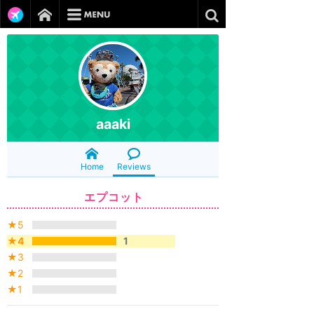
aaaki
Home
Reviews
エプコット
★5
★4
1
★3
★2
★1