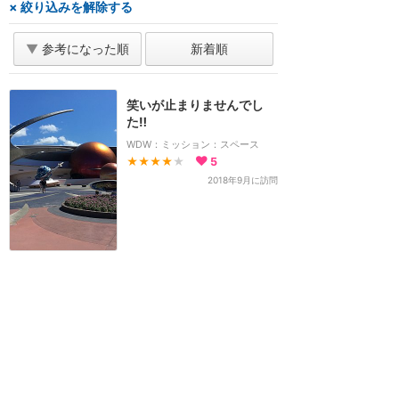
× 絞り込みを解除する
▼
参考になった順
新着順
笑いが止まりませんでし
た‼︎
WDW：ミッション：スペース
★★★★
★
5
2018年9月に訪問
ホーム
新着
書く
検索
サイト概要
お問合せ
アナハイム
フロリダ
香港
上海