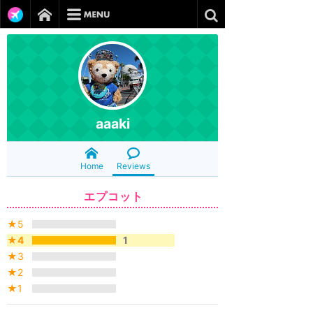
aaaki
Home
Reviews
エプコット
★5
★4
1
★3
★2
★1