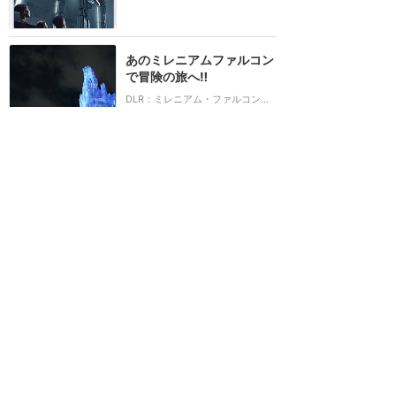
あのミレニアムファルコン
で冒険の旅へ‼️
DLR：ミレニアム・ファルコン：スマグラーズ・ラン
★★★★★
4
2020年2月に訪問
ホーム
新着
書く
検索
サイト概要
お問合せ
アナハイム
フロリダ
香港
上海
パリ
アウラニ
クルーズ
東京
ホテル予約