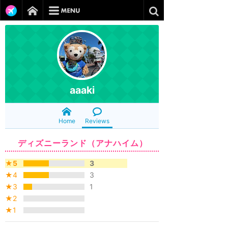
aaaki
Home
Reviews
ディズニーランド（アナハイム）
★5
3
★4
3
★3
1
★2
★1