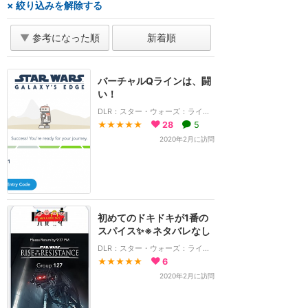
× 絞り込みを解除する
▼
参考になった順
新着順
バーチャルQラインは、闘
い！
DLR：スター・ウォーズ：ライズ・オブ・ザ・レジスタンス
★★★★★
28
5
2020年2月に訪問
初めてのドキドキが1番の
スパイス✨※ネタバレなし
DLR：スター・ウォーズ：ライズ・オブ・ザ・レジスタンス
★★★★★
6
2020年2月に訪問