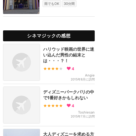
雨でもOK
30分間
シネマジックの感想
ハリウッド映画の世界に迷
い込んだ男性の結末と
は・・・？！
★★★★
★
4
Angie
2015年8月に訪問
ディズニーパークパリの中
で1番好きかもしれない
★★★★★
4
Toshiesan
2015年7月に訪問
大人ディズニーを求める方