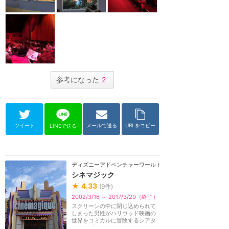
参考になった
2
ツイート
メールで送る
URLをコピー
LINEで送る
ディズニーアドベンチャーワールド（パリ）
シネマジック
★
4.33
(
9
件)
2002/3/16 ～ 2017/3/29（終了）
スクリーンの中に閉じ込められて
しまった男性がハリウッド映画の
世界をコミカルに冒険するシアタ
ータイプのアトラ...