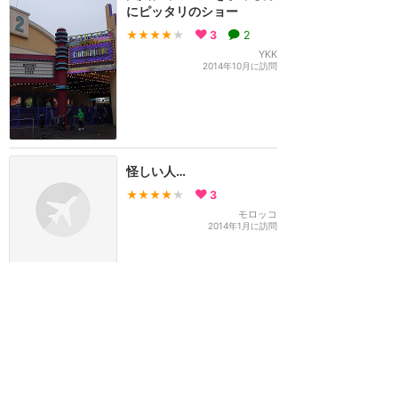
にピッタリのショー
★★★★
★
3
2
YKK
2014年10月に訪問
怪しい人…
★★★★
★
3
モロッコ
2014年1月に訪問
とってもシネマ マジック!
(笑)
★★★★★
2
AMI
2008年1月に訪問