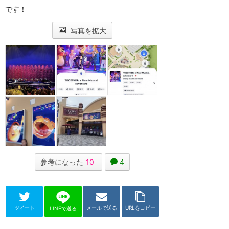
です！
写真を拡大
参考になった
10
4
ツイート
メールで送る
URLをコピー
LINEで送る