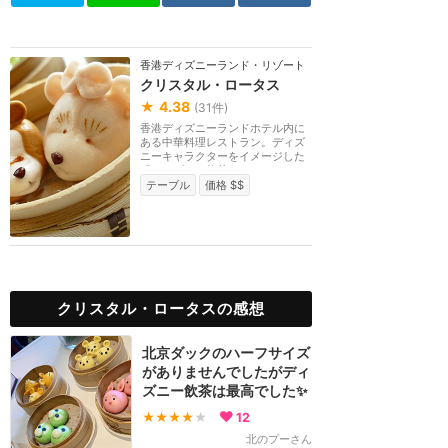
香港ディズニーランド・リゾート
クリスタル・ロータス
★
4.38
(
31
件)
香港ディズニーランドホテル内に
ある中華料理レストラン。ディズ
ニーキャラクターをイメージした
「ディズニー飲茶...
テーブル
価格 $$
クリスタル・ロータスの感想
北京ダックのハーフサイズ
がありませんでしたがディ
ズニー飲茶は最高でした✨
★★★★
★
12
北のプーさん