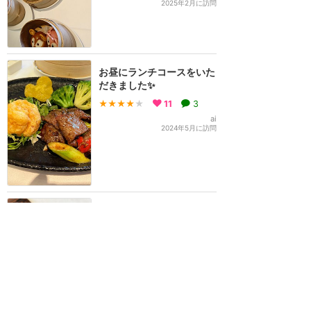
2025年2月に訪問
お昼にランチコースをいた
だきました✨
★★★★
★
11
3
ai
2024年5月に訪問
可愛い飲茶が登場するラン
チ
★★★★
★
8
ai
2024年7月に訪問