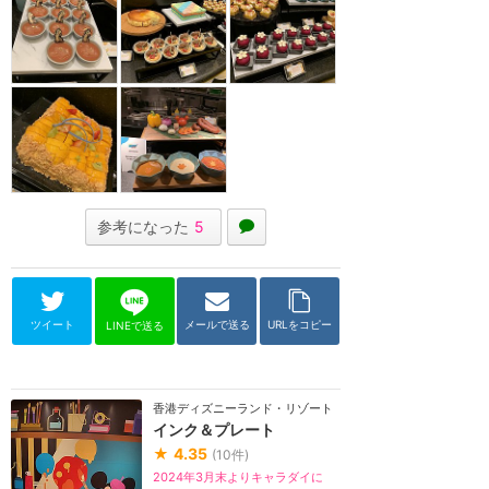
参考になった
5
ツイート
メールで送る
URLをコピー
LINEで送る
香港ディズニーランド・リゾート
インク＆プレート
★
4.35
(
10
件)
2024年3月末よりキャラダイに