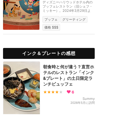
ディズニーハリウッドホテル内の
ブッフェレストラン（旧シェフ・
ミッキー）。2024年3月29日よ
り、キャラクターダイ...
ブッフェ
グリーティング
価格 $$$
インク＆プレートの感想
朝食時と何が違う？直営ホ
テルのレストラン「インク
&プレート」の土日限定ラ
ンチビュッフェ
★★★★
★
6
Summy
2026年5月に訪問
コスパ最高！ハリウッドホ
テルのキャラダイ「インク