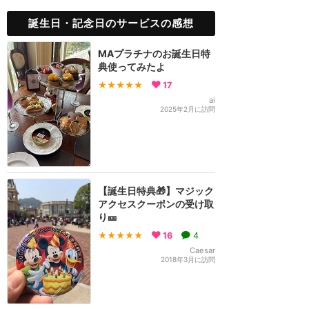
誕生日・記念日のサービスの感想
MAプラチナのお誕生日特
典使ってみたよ
★★★★★
17
ai
2025年2月に訪問
【誕生日特典🎁】マジック
アクセスクーポンの受け取
り🎫
★★★★★
16
4
Caesar
2018年3月に訪問