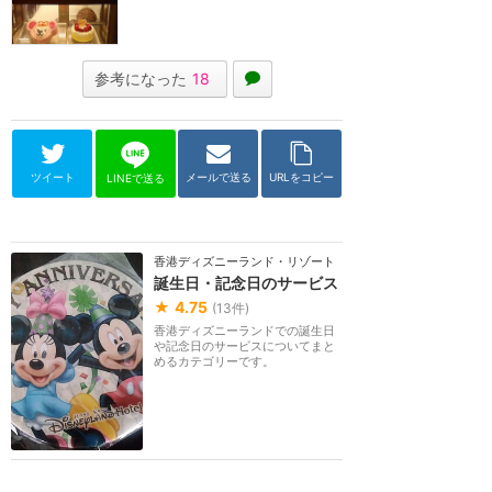
参考になった
18
ツイート
メールで送る
URLをコピー
LINEで送る
香港ディズニーランド・リゾート
誕生日・記念日のサービス
★
4.75
(
13
件)
香港ディズニーランドでの誕生日
や記念日のサービスについてまと
めるカテゴリーです。