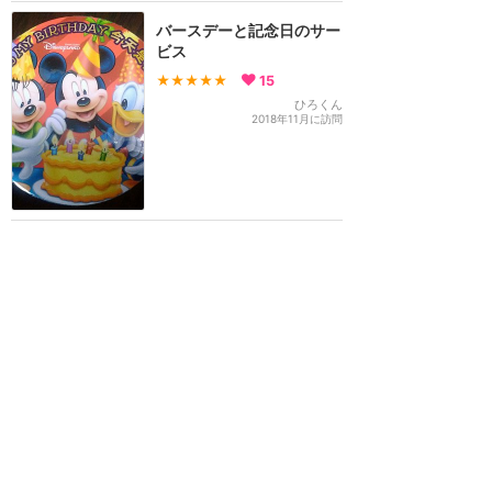
バースデーと記念日のサー
ビス
★★★★★
15
ひろくん
2018年11月に訪問
1st VISITボタン
★★★★★
14
あおみどり
2017年5月に訪問
バッジ（ボタン）もらえま
した！