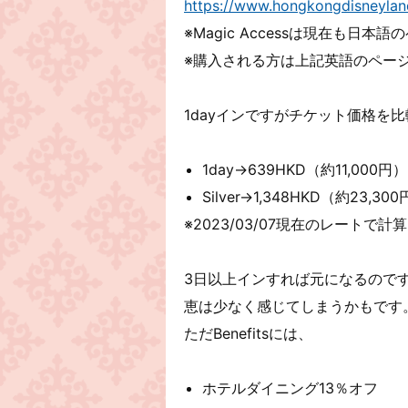
https://www.hongkongdisneyla
※Magic Accessは現在も
※購入される方は上記英語のペー
1dayインですがチケット価格を
1day→639HKD（約11,000円）
Silver→1,348HKD（約23,30
※2023/03/07現在のレートで計算
3日以上インすれば元になるので
恵は少なく感じてしまうかもです
ただBenefitsには、
ホテルダイニング13％オフ