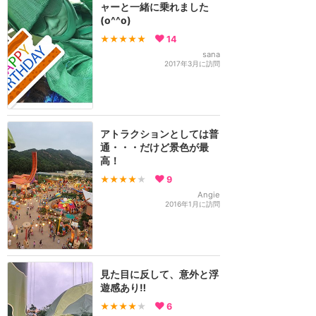
ャーと一緒に乗れました
(o^^o)
★★★★★
14
sana
2017年3月に訪問
アトラクションとしては普
通・・・だけど景色が最
高！
★★★★
★
9
Angie
2016年1月に訪問
見た目に反して、意外と浮
遊感あり‼︎
★★★★
★
6