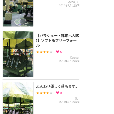
みのたろ
2024年2月に訪問
【パラシュート部隊へ入隊
❗️】ソフト版フリーフォー
ル
★★★★
★
5
Caesar
2018年3月に訪問
ふんわり優しく落ちます。
★★★★
★
3
Sui
2014年3月に訪問