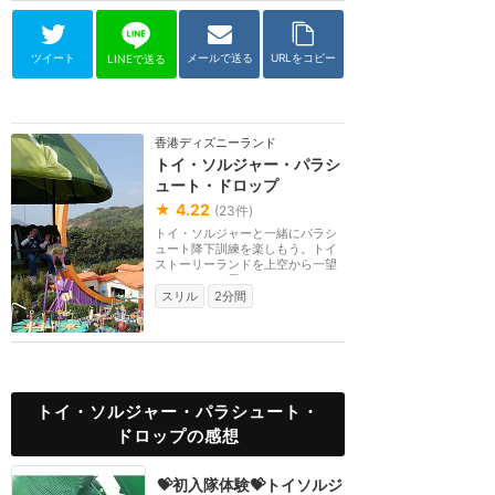
ツイート
メールで送る
URLをコピー
LINEで送る
香港ディズニーランド
トイ・ソルジャー・パラシ
ュート・ドロップ
★
4.22
(
23
件)
トイ・ソルジャーと一緒にパラシ
ュート降下訓練を楽しもう。トイ
ストーリーランドを上空から一望
できます。お尻は...
スリル
2分間
トイ・ソルジャー・パラシュート・
ドロップの感想
💝初入隊体験💝トイソルジ