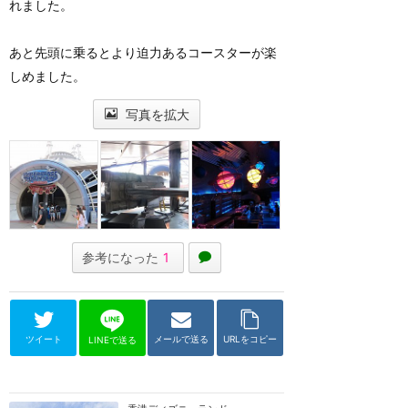
れました。
あと先頭に乗るとより迫力あるコースターが楽
しめました。
写真を拡大
参考になった
1
ツイート
メールで送る
URLをコピー
LINEで送る