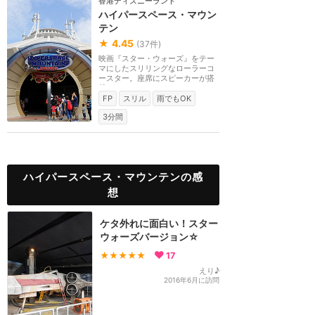
香港ディズニーランド
ハイパースペース・マウン
テン
★
4.45
(
37
件)
映画『スター・ウォーズ』をテー
マにしたスリリングなローラーコ
ースター。座席にスピーカーが搭
載されており、ス...
FP
スリル
雨でもOK
3分間
ハイパースペース・マウンテンの感
想
ケタ外れに面白い！スター
ウォーズバージョン☆
★★★★★
17
えり♪
2016年6月に訪問