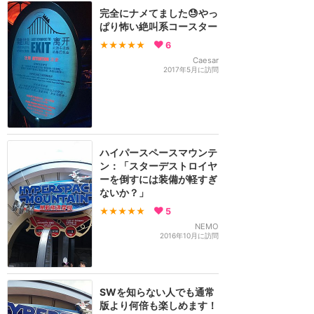
完全にナメてました😓やっ
ぱり怖い絶叫系コースター
★★★★★
6
Caesar
2017年5月に訪問
ハイパースペースマウンテ
ン：「スターデストロイヤ
ーを倒すには装備が軽すぎ
ないか？」
★★★★★
5
NEMO
2016年10月に訪問
SWを知らない人でも通常
版より何倍も楽しめます！