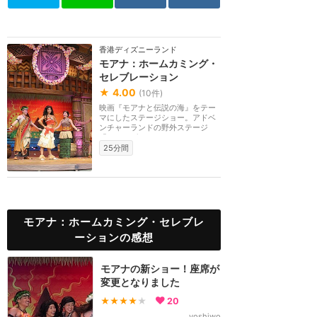
香港ディズニーランド
モアナ：ホームカミング・
セレブレーション
★
4.00
(
10
件)
映画『モアナと伝説の海』をテー
マにしたステージショー。アドベ
ンチャーランドの野外ステージ
「ジャングル・ジャ...
25分間
モアナ：ホームカミング・セレブレ
ーションの感想
モアナの新ショー！座席が
変更となりました
★★★★
★
20
yoshiwo