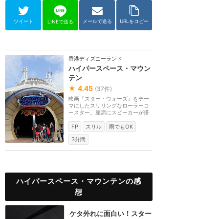
ツイート
メールで送る
URLをコピー
LINEで送る
香港ディズニーランド
ハイパースペース・マウン
テン
★
4.45
(
37
件)
映画『スター・ウォーズ』をテー
マにしたスリリングなローラーコ
ースター。座席にスピーカーが搭
載されており、ス...
FP
スリル
雨でもOK
3分間
ハイパースペース・マウンテンの感
想
ケタ外れに面白い！スター