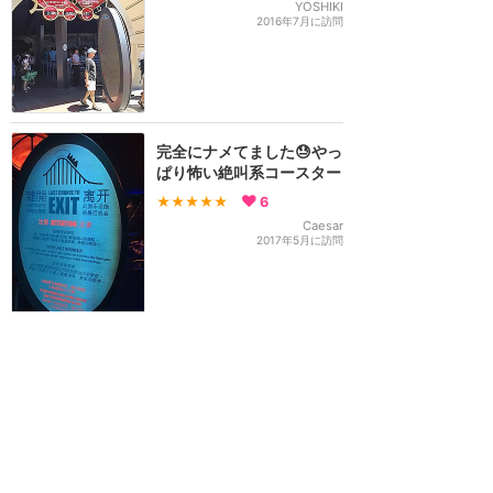
YOSHIKI
2016年7月に訪問
完全にナメてました😓やっ
ぱり怖い絶叫系コースター
★★★★★
6
Caesar
2017年5月に訪問
ハイパースペースマウンテ
ン：「スターデストロイヤ
ーを倒すには装備が軽すぎ
ないか？」
★★★★★
5
NEMO