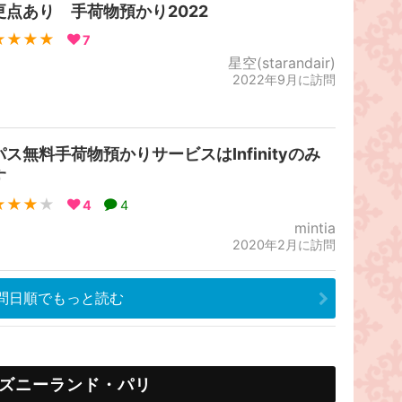
更点あり 手荷物預かり2022
★★★★
7
星空(starandair)
2022年9月に訪問
パス無料手荷物預かりサービスはInfinityのみ
す
★★★
★
4
4
mintia
2020年2月に訪問
問日順でもっと読む
ズニーランド・パリ