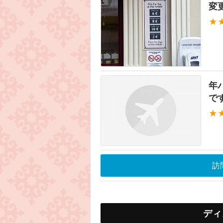
変
★
年
で
★
訪
ディ