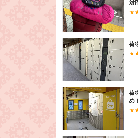
対
★
荷
★
荷
め
★