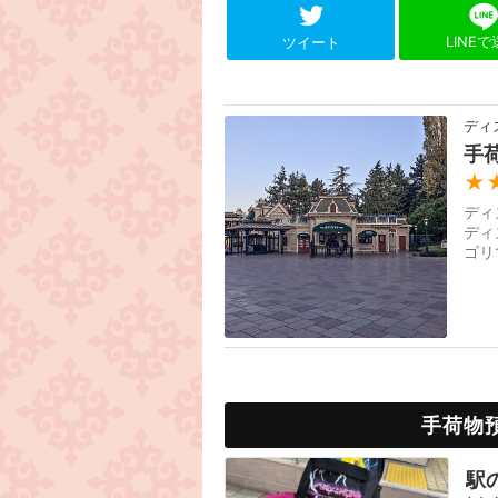
LINE
ツイート
ディ
手
★
ディ
ディ
ゴリ
手荷物
駅