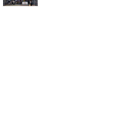
訪問日順でもっと読む
ディズニーランド・パリ
攻略ガイド
新着クチコミ
基礎知識
個人手配マニュアル
ホテル選び
キャラダイ予約
最新スポット
ディズニーランド・パリ
アトラク
ショー
グルメ