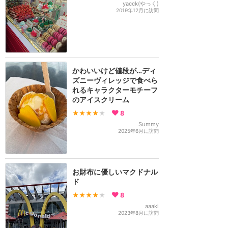
yacck(やっく)
2019年12月に訪問
かわいいけど値段が…ディ
ズニーヴィレッジで食べら
れるキャラクターモチーフ
のアイスクリーム
★★★★
★
8
Summy
2025年6月に訪問
お財布に優しいマクドナル
ド
★★★★
★
8
aaaki
2023年8月に訪問