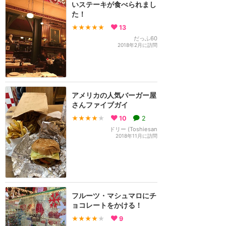
いステーキが食べられまし
た！
★★★★★
13
だっふ60
2018年2月に訪問
アメリカの人気バーガー屋
さんファイブガイ
★★★★
★
10
2
ドリー (Toshiesan
2018年11月に訪問
フルーツ・マシュマロにチ
ョコレートをかける！
★★★★
★
9