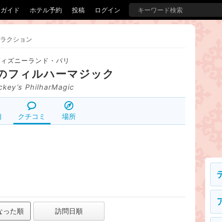
覇ガイド
ホテル予約
投稿
ログイン
ラクション
ディズニーランド・パリ
のフィルハーマジック
ckey’s PhilharMagic
細
クチコミ
場所
なった順
訪問日順