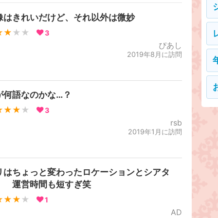
像はきれいだけど、それ以外は微妙
★★
★★
3
ぴあし
2019年8月に訪問
が何語なのかな…？
★★★
★
3
rsb
2019年1月に訪問
リはちょっと変わったロケーションとシアタ
。 運営時間も短すぎ笑
★★★
★
1
AD