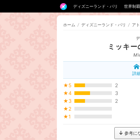
ディズニーランド・パリ
世界制
ホーム
/
ディズニーランド・パリ
/
アト
ミッキー
Mi
詳
★5
2
★4
3
★3
2
★2
★1
参考に