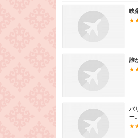
映
★
誰
★
パ
ー
★