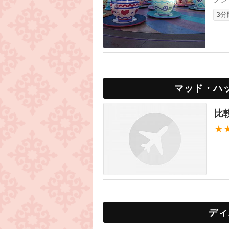
3分
マッド・ハ
比
★
ディ