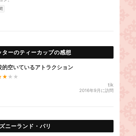
間
ッターのティーカップの感想
較的空いているアトラクション
★★
★★
tik
2016年9月に訪問
ズニーランド・パリ