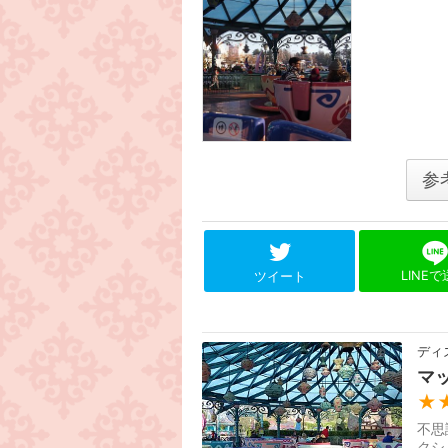
参
LINE
ツイート
ディ
マ
★
不思
クシ