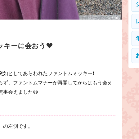
ッキーに会おう❤️
突如としてあらわれたファントムミッキー❗
らず、ファントムマナーが再開してからはもう会え
事会えました😊
ーの左側です。