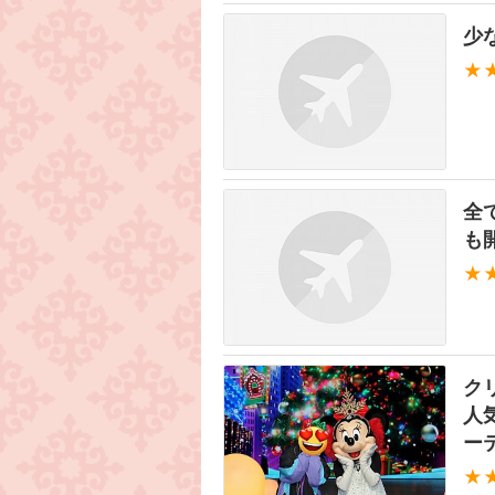
少
★
全
も
★
ク
人
ー
★