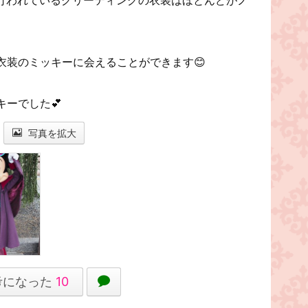
衣装のミッキーに会えることができます😊
ーでした💕
写真を拡大
考になった
10