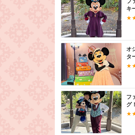
フ
キ
★
オ
タ
★
フ
グ
★