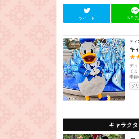
LINE
ツイート
ディ
キ
★
ディ
てま
季節
グ
キャラクタ