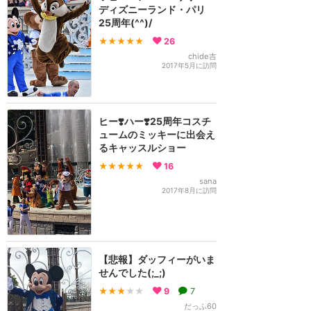
ディズニーランド・パリ
25周年(^^)/
★★★★★
26
chide吉
2017年5月に訪問
ヒー❣️ハー❣️25周年コスチ
ュームのミッキーに出会え
るキャッスルショー
★★★★★
16
sana
2017年8月に訪問
【悲報】ダッフィーがいま
せんでした(;_;)
★★★
★★
9
7
だっふ60