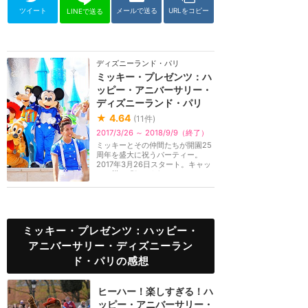
ツイート
メールで送る
URLをコピー
LINEで送る
ディズニーランド・パリ
ミッキー・プレゼンツ：ハ
ッピー・アニバーサリー・
ディズニーランド・パリ
★
4.64
(
11
件)
2017/3/26 ～ 2018/9/9（終了）
ミッキーとその仲間たちが開園25
周年を盛大に祝うパーティー。
2017年3月26日スタート。キャッ
スル横の「Royal Cast...
ミッキー・プレゼンツ：ハッピー・
アニバーサリー・ディズニーラン
ド・パリの感想
ヒーハー！楽しすぎる！ハ
ッピー・アニバーサリー・