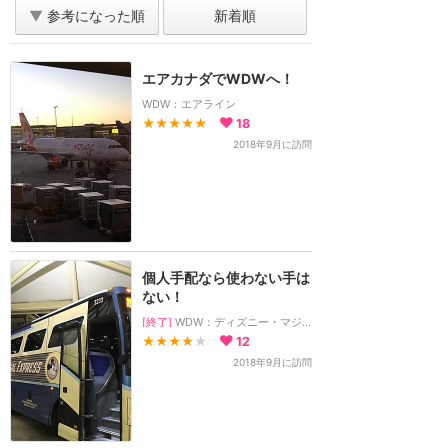
▼
参考になった順
新着順
エアカナダでWDWへ！
WDW：エアライン
★★★★★
18
2018年9月に訪問
個人手配なら使わない手は
ない！
[終了]
WDW：ディズニー・マジカル・エクスプレス
★★★★
★
12
2018年9月に訪問