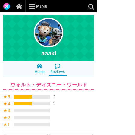
aaaki
Home
Reviews
ウォルト・ディズニー・ワールド
★5
2
★4
2
★3
★2
★1