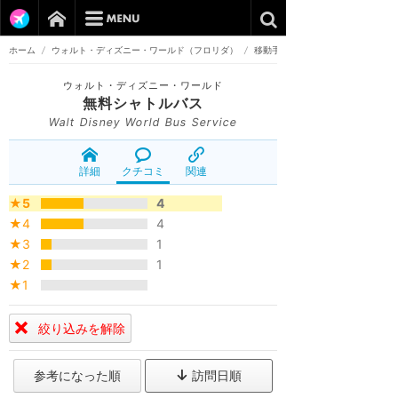
ホーム
/
ウォルト・ディズニー・ワールド（フロリダ）
/
移動手段
ウォルト・ディズニー・ワールド
無料シャトルバス
Walt Disney World Bus Service
詳細
クチコミ
関連
★5
4
★4
4
★3
1
★2
1
★1
絞り込みを解除
参考になった順
訪問日順