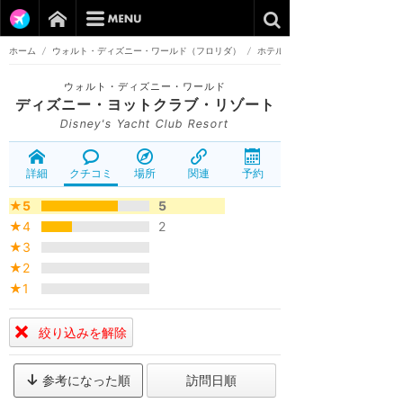
ホーム
/
ウォルト・ディズニー・ワールド（フロリダ）
/
ホテル
ウォルト・ディズニー・ワールド
ディズニー・ヨットクラブ・リゾート
Disney's Yacht Club Resort
詳細
クチコミ
場所
関連
予約
★5
5
★4
2
★3
★2
★1
絞り込みを解除
参考になった順
訪問日順