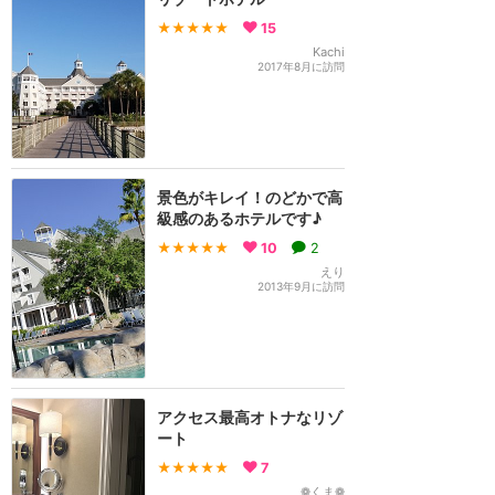
★★★★★
15
Kachi
2017年8月に訪問
景色がキレイ！のどかで高
級感のあるホテルです♪
★★★★★
10
2
えり
2013年9月に訪問
アクセス最高オトナなリゾ
ート
★★★★★
7
❁くま❁