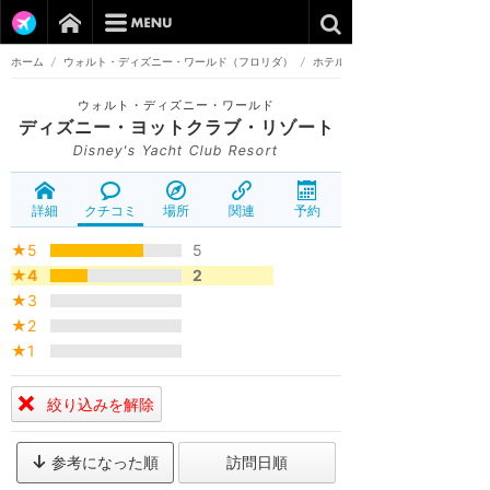
ホーム
/
ウォルト・ディズニー・ワールド（フロリダ）
/
ホテル
ウォルト・ディズニー・ワールド
ディズニー・ヨットクラブ・リゾート
Disney's Yacht Club Resort
詳細
クチコミ
場所
関連
予約
★5
5
★4
2
★3
★2
★1
絞り込みを解除
参考になった順
訪問日順