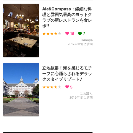
Ale&Compass：繊細な料
理と雰囲気最高のヨットク
ラブの新レストランを食レ
ポ‼︎
★★★★
★
16
2
Tomoya
2017年12月に訪問
立地抜群！海を感じるモチ
ーフに心踊らされるデラッ
クスタイプリゾート♪
★★★★
★
5
にあぽん
2015年1月に訪問